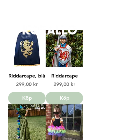
FRI FRAKT 399 KR | FRI UPPHÄMTNING I VÄXJÖ
Riddarcape, blå
Riddarcape
Price
Price
299,00 kr
299,00 kr
Köp
Köp