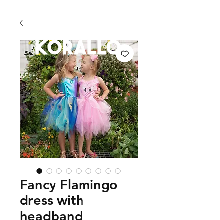
FRI FRAKT 399 KR | FRI UPPHÄMTNING I VÄXJÖ
Fancy Flamingo
dress with
headband