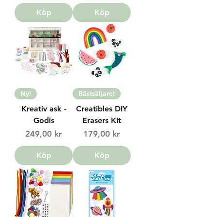
Köp
Köp
Ny!
Bästsäljare!
Kreativ ask -
Creatibles DIY
Godis
Erasers Kit
Price
Price
249,00 kr
179,00 kr
Köp
Köp