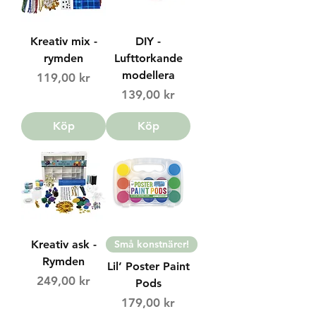
Kreativ mix -
DIY -
rymden
Lufttorkande
modellera
Price
119,00 kr
Price
139,00 kr
Köp
Köp
Kreativ ask -
Små konstnärer!
Rymden
Lil’ Poster Paint
Price
249,00 kr
Pods
Price
179,00 kr