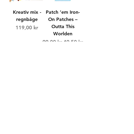
Kreativ mix -
Patch ’em Iron-
regnbåge
On Patches –
Outta This
Price
119,00 kr
Worlden
Regular Price
Sale Price
99,00 kr
49,50 kr
Köp
Köp
Load More
Säg hej!
Facebook
Instagram
Pinterest
hej@korallo.se
Kundtjänst