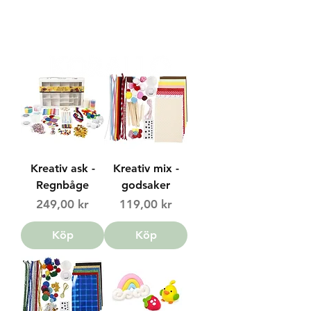
FRI FRAKT 399 KR | FRI UPPHÄMTNING I VÄXJÖ
Kreativ ask -
Kreativ mix -
Regnbåge
godsaker
Price
Price
249,00 kr
119,00 kr
Köp
Köp