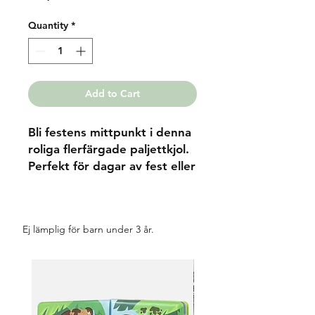
Quantity
*
Add to Cart
Bli festens mittpunkt i denna 
roliga flerfärgade paljettkjol. 
Perfekt för dagar av fest eller 
för att dansa i på 
fredagsmyset i 
vardagsrummet. Den här 
Ej lämplig för barn under 3 år.
mjukt rosa kjolen är täckt av 
rader av regnbågspaljetter 
och avslutad med en 
satinrosett i midjan. Ålder: 4-
6