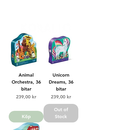
FRI FRAKT 399 KR | FRI UPPHÄMTNING I VÄXJÖ
Animal
Unicorn
Orchestra, 36
Dreams, 36
bitar
bitar
Price
Price
239,00 kr
239,00 kr
Out of
Köp
Stock