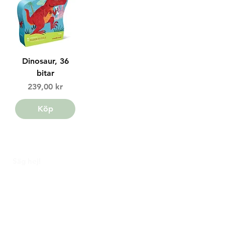
Dinosaur, 36
bitar
Price
239,00 kr
Köp
Säg hej!
Facebook
Instagram
Pinterest
hej@korallo.se
Kundtjänst