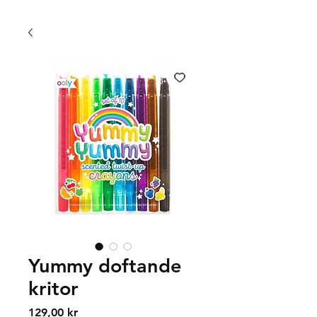
FRI FRAKT 399 KR | FRI UPPHÄMTNING I VÄXJÖ
Yummy doftande
kritor
Price
129,00 kr