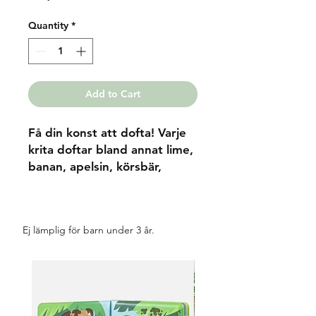
Quantity
*
Add to Cart
Få din konst att dofta! Varje
krita doftar bland annat lime,
banan, apelsin, körsbär,
jordgubbe, druva, grönt
äpple, björnbär, blåbär,
vattenmelon, kokos eller
Ej lämplig för barn under 3 år.
ananas. Denna fruktiga
fantastiska uppsättning
kommer att göra det lilla
extra för alla dina
mästerverk.