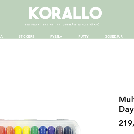
FRI FRAKT 399 KR | FRI UPPHÄMTNING I VÄXJÖ
LA
STICKERS
PYSSLA
PUTTY
GOSEDJUR
Mult
Day
219