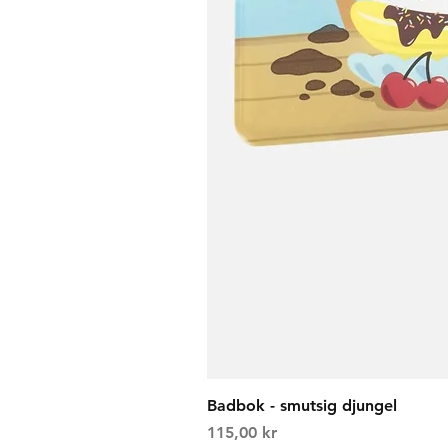
Badbok - smutsig djungel
Price
115,00 kr