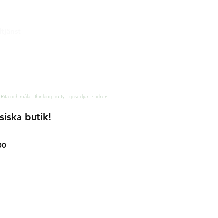
tjänst
& leverans
rätt & retur
tess och säkerhet
akt
 Rita och måla - thinking putty - gosedjur - stickers
siska butik!
00