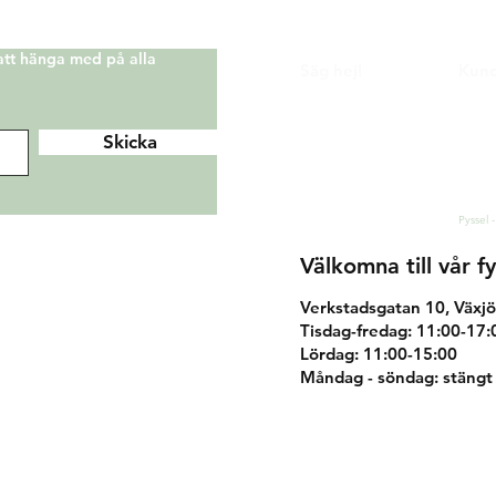
 att hänga med på alla
Säg hej!
Kund
Facebook
Köp 
Instagram
Ånger
Skicka
Sekre
Pinterest
Kont
hej@korallo.se
Pyssel -
Välkomna till vår fy
Verkstadsgatan 10, Växjö
Tisdag-fredag: 11:00-17:
Lördag: 11:00-15:00
Måndag - söndag: stängt