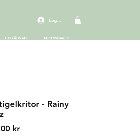
Logga in
UTKLÄDNAD
ACCESSOARER
igelkritor - Rainy
z
Price
,00 kr