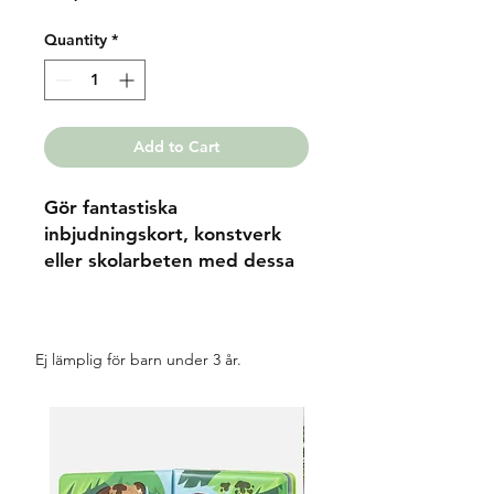
Quantity
*
Add to Cart
Gör fantastiska
inbjudningskort, konstverk
eller skolarbeten med dessa
supercoola tuschpennorna
med konturer av silver. Dina
skrifter har aldrig varit mer
Ej lämplig för barn under 3 år.
skinande.
Kommer i förpackning om 6
klara stilrena färger.