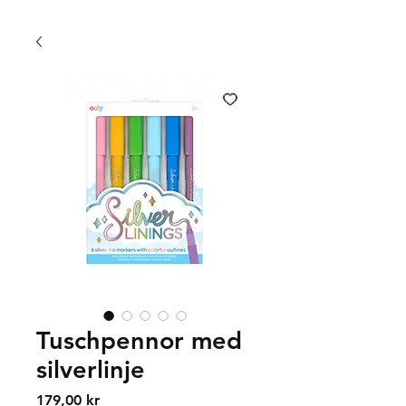
FRI FRAKT 399 KR | FRI UPPHÄMTNING I VÄXJÖ
Tuschpennor med
silverlinje
Price
179,00 kr