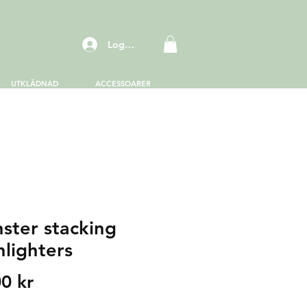
Logga in
UTKLÄDNAD
ACCESSOARER
ster stacking
hlighters
Price
0 kr