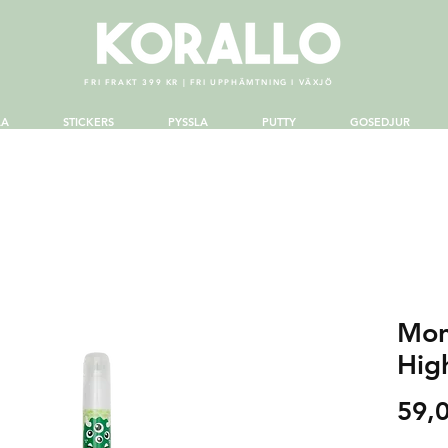
FRI FRAKT 399 KR | FRI UPPHÄMTNING I VÄXJÖ
LA
STICKERS
PYSSLA
PUTTY
GOSEDJUR
Mon
Hig
59,0