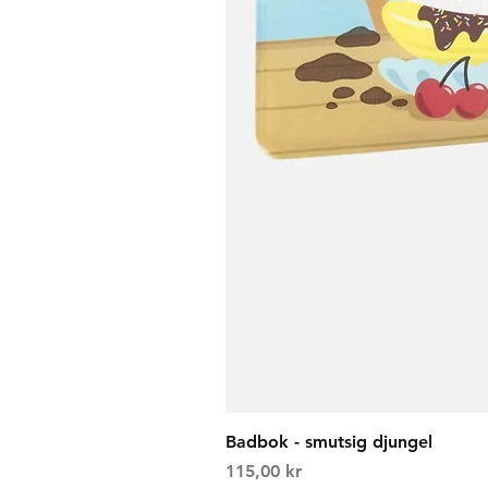
Badbok - smutsig djungel
Price
115,00 kr