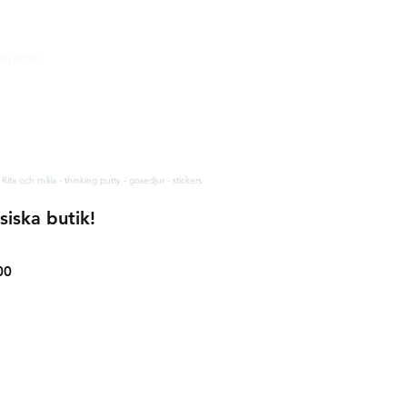
tjänst
& leverans
rätt & retur
tess och säkerhet
akt
 Rita och måla - thinking putty - gosedjur - stickers
siska butik!
00