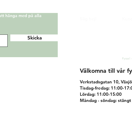
 att hänga med på alla
Säg hej!
Kund
Facebook
Köp 
Instagram
Ånger
Skicka
Sekre
Pinterest
Kont
hej@korallo.se
Pyssel -
Välkomna till vår fy
Verkstadsgatan 10, Växjö
Tisdag-fredag: 11:00-17:
Lördag: 11:00-15:00
Måndag - söndag: stängt