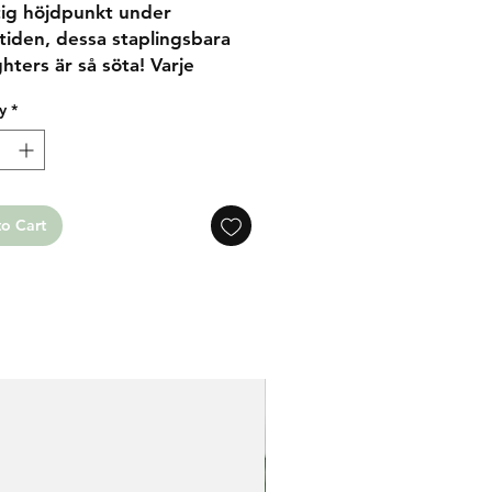
tig höjdpunkt under
tiden, dessa staplingsbara
ghters är så söta! Varje
ghter har ett gulligt monster
y
*
presenterar varje färg.
o Cart