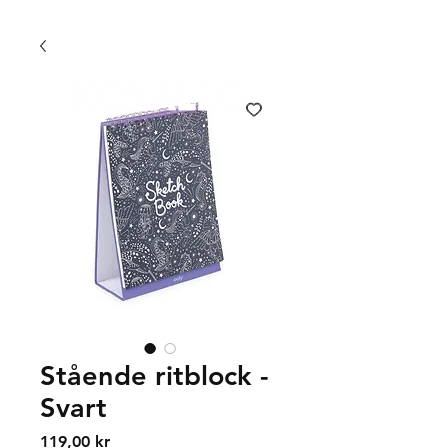
FRI FRAKT 399 KR | FRI UPPHÄMTNING I VÄXJÖ
Stående ritblock -
Svart
Price
119,00 kr