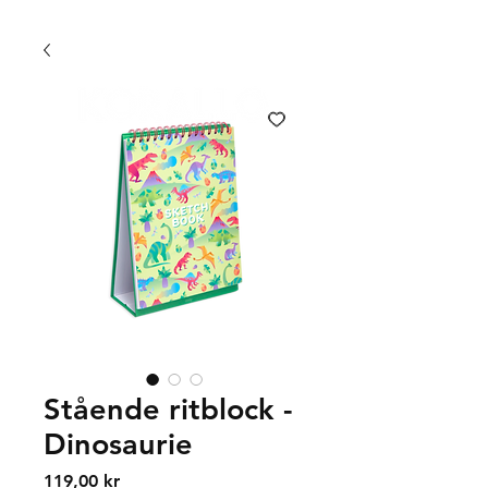
FRI FRAKT 399 KR | FRI UPPHÄMTNING I VÄXJÖ
Stående ritblock -
Dinosaurie
Price
119,00 kr