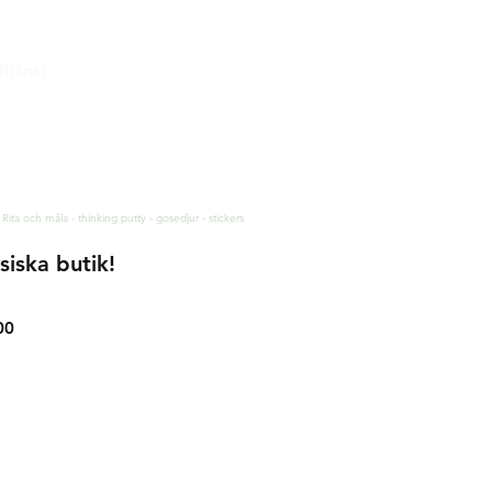
tjänst
& leverans
rätt & retur
tess och säkerhet
akt
 Rita och måla - thinking putty - gosedjur - stickers
siska butik!
00