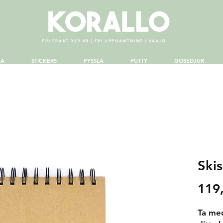
FRI FRAKT 399 KR | FRI UPPHÄMTNING I VÄXJÖ
LA
STICKERS
PYSSLA
PUTTY
GOSEDJUR
Skis
119
Ta med