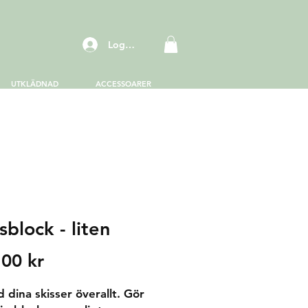
Logga in
UTKLÄDNAD
ACCESSOARER
sblock - liten
Price
,00 kr
 dina skisser överallt. Gör