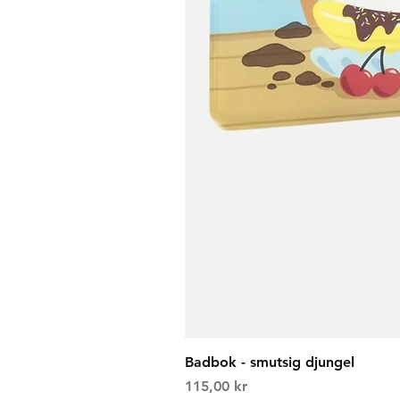
Badbok - smutsig djungel
Price
115,00 kr