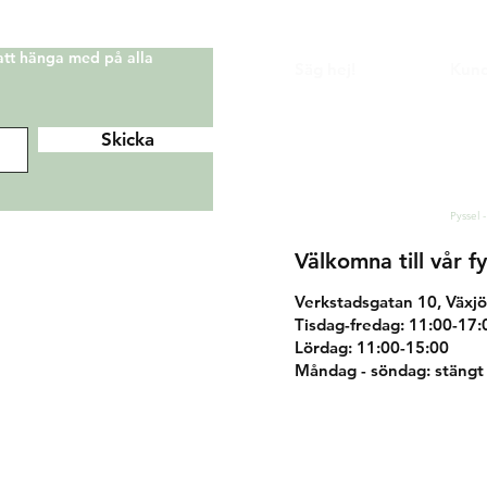
 att hänga med på alla
Säg hej!
Kund
Facebook
Köp 
Instagram
Ånger
Skicka
Sekre
Pinterest
Kont
hej@korallo.se
Pyssel -
Välkomna till vår fy
Verkstadsgatan 10, Växjö
Tisdag-fredag: 11:00-17:
Lördag: 11:00-15:00
Måndag - söndag: stängt