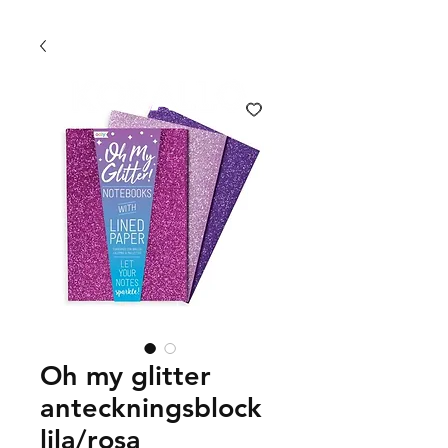
FRI FRAKT 399 KR | FRI UPPHÄMTNING I VÄXJÖ
Oh my glitter
anteckningsblock
lila/rosa