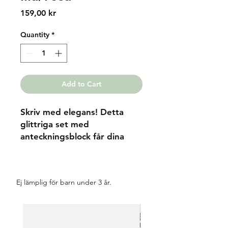
Price
159,00 kr
Quantity
*
Add to Cart
Skriv med elegans! Detta
glittriga set med
anteckningsblock får dina
anteckningar att skina som en
stjärna på himmlen!
Ej lämplig för barn under 3 år.