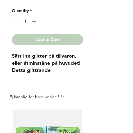
Quantity
*
Add to Cart
Sätt lite glitter på tillvaron,
eller åtminståne på huvudet!
Detta glittrande
regnbågsdiadem är den
perfekta acceoaren för lite
extra piff till din outfit.
Ej lämplig för barn under 3 år.