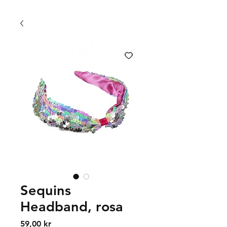
FRI FRAKT 399 KR | FRI UPPHÄMTNING I VÄXJÖ
Sequins
Headband, rosa
Price
59,00 kr