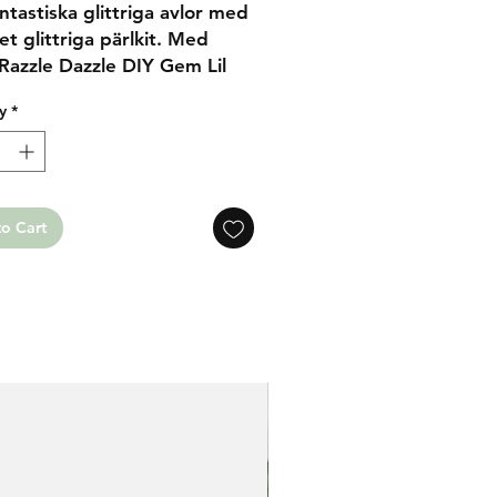
ntastiska glittriga avlor med
et glittriga pärlkit. Med
Razzle Dazzle DIY Gem Lil
rn Art Kit kan du skapa
y
*
ande pärlkonstverk av en
ande liten enhörning. Detta
nehåller allt du behöver för
apa unik pärlkonst inklusive
 stående ram.
o Cart