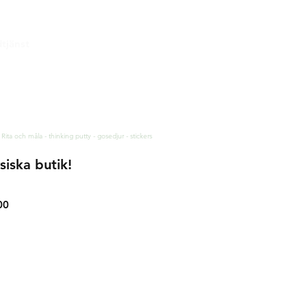
tjänst
& leverans
rätt & retur
tess och säkerhet
akt
 Rita och måla - thinking putty - gosedjur - stickers
siska butik!
00