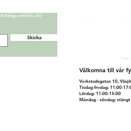
 att hänga med på alla
Säg hej!
Kund
Facebook
Köp 
Instagram
Ånger
Skicka
Sekre
Pinterest
Kont
hej@korallo.se
Pyssel -
Välkomna till vår fy
Verkstadsgatan 10, Växjö
Tisdag-fredag: 11:00-17:
Lördag: 11:00-15:00
Måndag - söndag: stängt