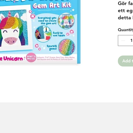
Gör fa
ett eg
detta 
'Unico
Quantit
gnistr
gnistr
kit in
att sk
en vit
Add t