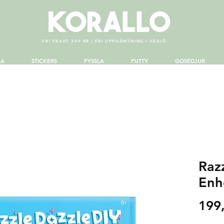
FRI FRAKT 399 KR | FRI UPPHÄMTNING I VÄXJÖ
LA
STICKERS
PYSSLA
PUTTY
GOSEDJUR
Raz
Enh
199