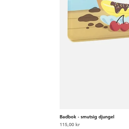
Badbok - smutsig djungel
Price
115,00 kr