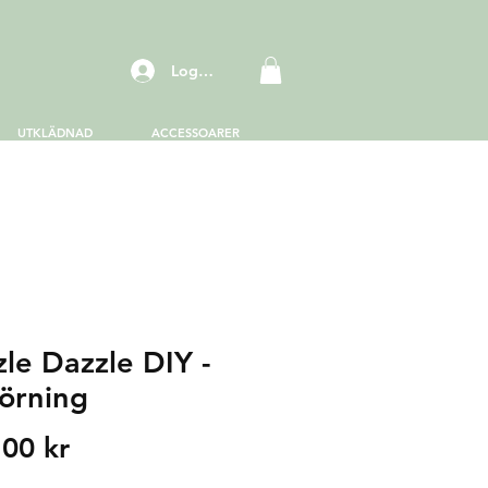
Logga in
UTKLÄDNAD
ACCESSOARER
zle Dazzle DIY -
örning
Price
,00 kr