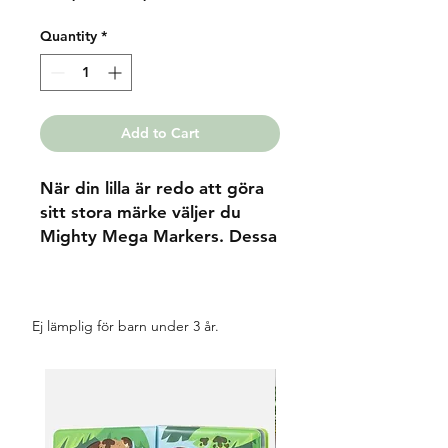
Price
Price
Quantity
*
Add to Cart
När din lilla är redo att göra
sitt stora märke väljer du
Mighty Mega Markers. Dessa
8 livliga tvättbara pennor är
tjocka och lätta för små
händer att hålla i. Den
Ej lämplig för barn under 3 år.
triangelformade spetsiga
spetsen gör det möjligt att
rita tunna och tjocka linjer för
den unga skaparen.