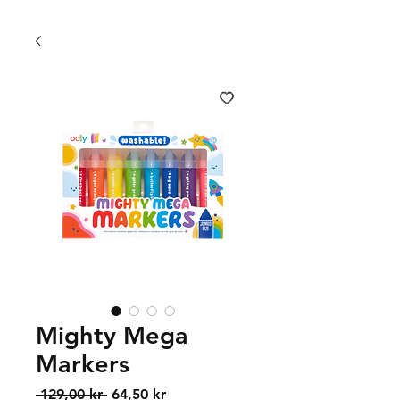
FRI FRAKT 399 KR | FRI UPPHÄMTNING I VÄXJÖ
Mighty Mega
Markers
Regular
Sale
 129,00 kr 
64,50 kr