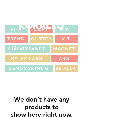
FRI FRAKT 399 KR | FRI UPPHÄMTNING I VÄXJÖ
RITA
DOFT
MINI
TREND
GLITTER
KIT
SJÄLVLYSANDE
MAGNET
BYTER FÄRG
ARG
GENOMSKINLIG
SE ALLA
We don’t have any
products to
show here right now.