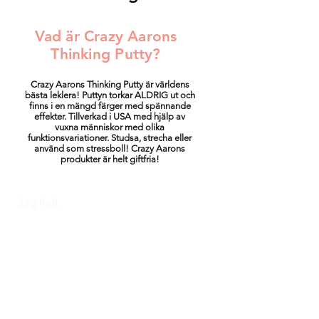
Vad är Crazy Aarons
Thinking Putty?
Crazy Aarons Thinking Putty är världens
bästa leklera! Puttyn torkar ALDRIG ut och
finns i en mängd färger med spännande
effekter. Tillverkad i USA med hjälp av
vuxna människor med olika
funktionsvariationer. Studsa, strecha eller
använd som stressboll! Crazy Aarons
produkter är helt giftfria!
Säg hej!
Facebook
Instagram
Pinterest
hej@korallo.se
Kundtjänst
Köp & leverans