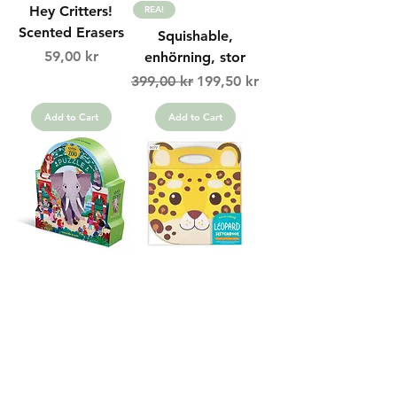
Hey Critters!
REA!
Scented Erasers
Squishable,
Price
59,00 kr
enhörning, stor
Regular Price
Sale Price
399,00 kr
199,50 kr
Add to Cart
Add to Cart
A day at the zoo,
Leopardblock
48 bitar
Price
149,00 kr
Price
239,00 kr
Add to Cart
Add to Cart