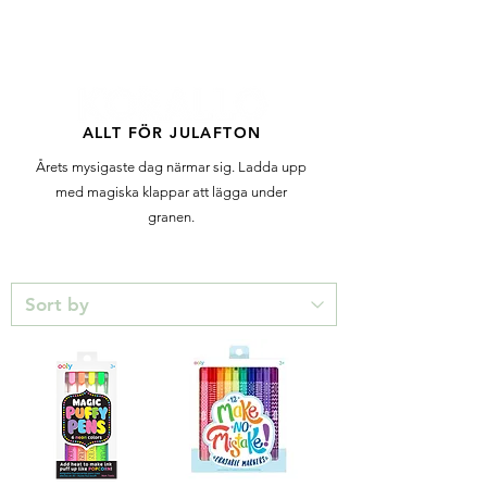
FRI FRAKT 399 KR | FRI UPPHÄMTNING I VÄXJÖ
ALLT FÖR JULAFTON
Årets mysigaste dag närmar sig. Ladda upp
med magiska klappar att lägga under
granen.