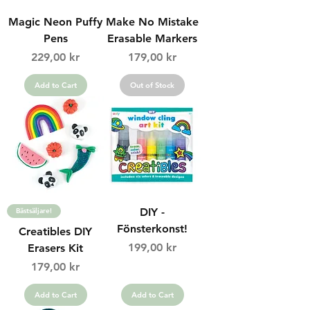
Magic Neon Puffy
Make No Mistake
Pens
Erasable Markers
Price
Price
229,00 kr
179,00 kr
Add to Cart
Out of Stock
DIY -
Bästsäljare!
Fönsterkonst!
Creatibles DIY
Price
199,00 kr
Erasers Kit
Price
179,00 kr
Add to Cart
Add to Cart