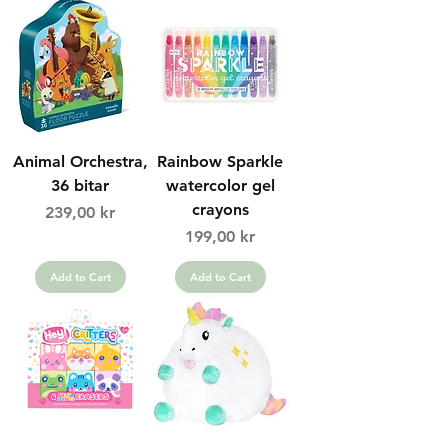
Animal Orchestra,
Rainbow Sparkle
36 bitar
watercolor gel
crayons
Price
239,00 kr
Price
199,00 kr
Add to Cart
Add to Cart