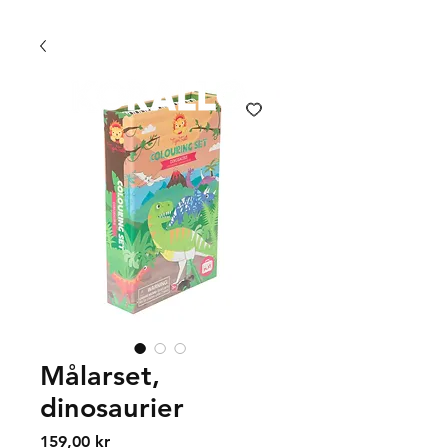
FRI FRAKT 399 KR | FRI UPPHÄMTNING I VÄXJÖ
Målarset,
dinosaurier
Price
159,00 kr