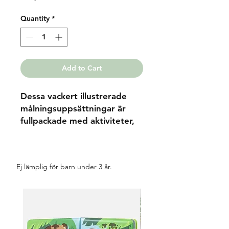
Quantity
*
Add to Cart
Dessa vackert illustrerade
målningsuppsättningar är
fullpackade med aktiviteter,
färgpennor och
klistermärken. Allt är
utformat för att hålla tigrar
Ej lämplig för barn under 3 år.
nöjda när de är på språng.
Utforska, färglägg och
dekorera juraperioden med
massor av dinosaurier!
Varje uppsättning innehåller: