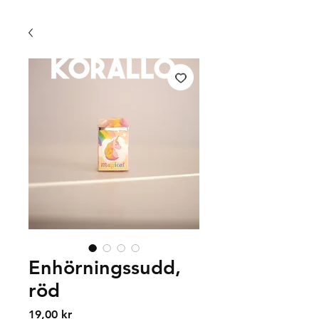
FRI FRAKT 399 KR | FRI UPPHÄMTNING I VÄXJÖ
Enhörningssudd,
röd
Price
19,00 kr