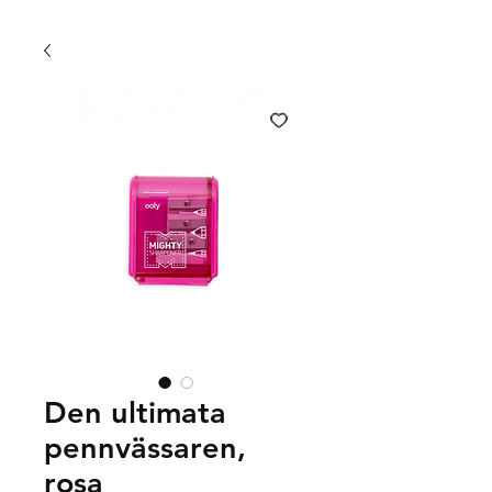
FRI FRAKT 399 KR | FRI UPPHÄMTNING I VÄXJÖ
Den ultimata
pennvässaren,
rosa