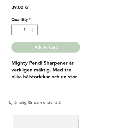
Price
39,00 kr
Quantity
*
Add to Cart
Mighty Pencil Sharpener är
verkligen mäktig. Med tre
olika hålstorlekar och en stor
behållare för spånen kan du
ta med denna lilla kompis
vart som helst. Håll dig
Ej lämplig för barn under 3 år.
vässad och redo för nya ideér
och konstverk. Finns i olika
färger.